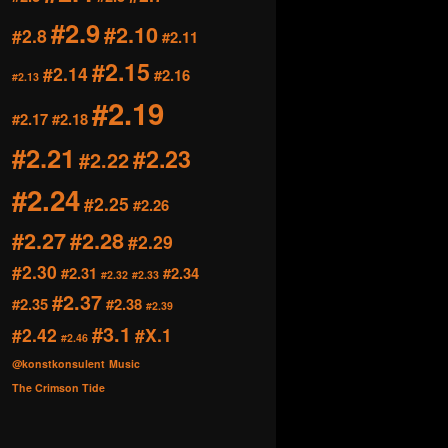
#2.9
#2.10
#2.8
#2.11
#2.15
#2.14
#2.16
#2.13
#2.19
#2.17
#2.18
#2.21
#2.23
#2.22
#2.24
#2.25
#2.26
#2.27
#2.28
#2.29
#2.30
#2.31
#2.34
#2.32
#2.33
#2.37
#2.35
#2.38
#2.39
#3.1
#2.42
#X.1
#2.46
@konstkonsulent
Music
The Crimson Tide