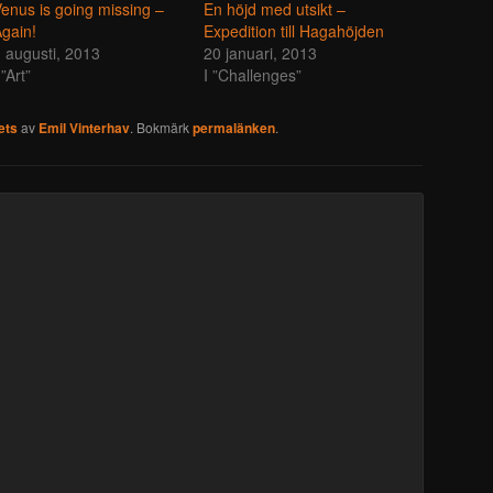
enus is going missing –
En höjd med utsikt –
gain!
Expedition till Hagahöjden
 augusti, 2013
20 januari, 2013
 ”Art”
I ”Challenges”
ets
av
Emil Vinterhav
. Bokmärk
permalänken
.