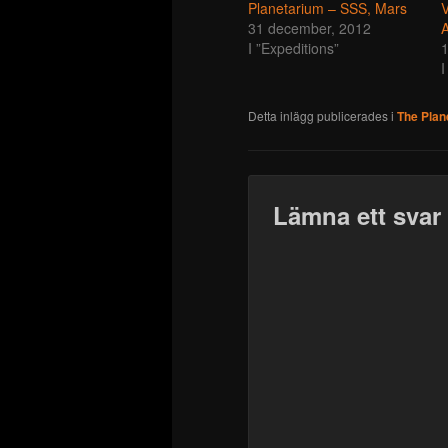
Planetarium – SSS, Mars
V
31 december, 2012
A
I ”Expeditions”
1
I
Detta inlägg publicerades i
The Plan
Lämna ett svar