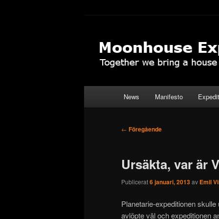
Hoppa
Together to the Moon
till
primärt
Moonhouse Ex
innehåll
Huvudmeny
News
Manifesto
Expedi
Inläggsnavigering
←
Föregående
Ursäkta, var är
Publicerat
6 januari, 2013
av
Emil V
Planetarie-expeditionen skull
avlöpte väl och expeditionen 