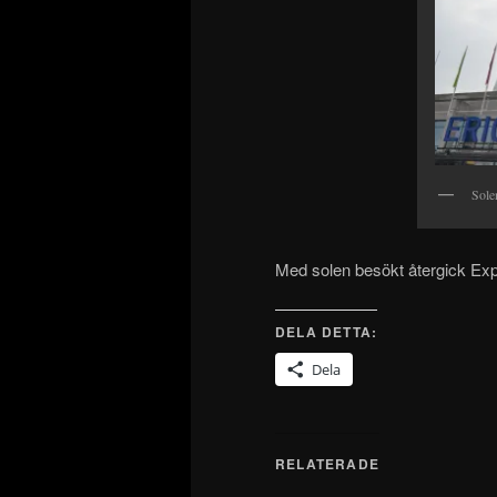
Sole
Med solen besökt återgick Exp
DELA DETTA:
Dela
RELATERADE