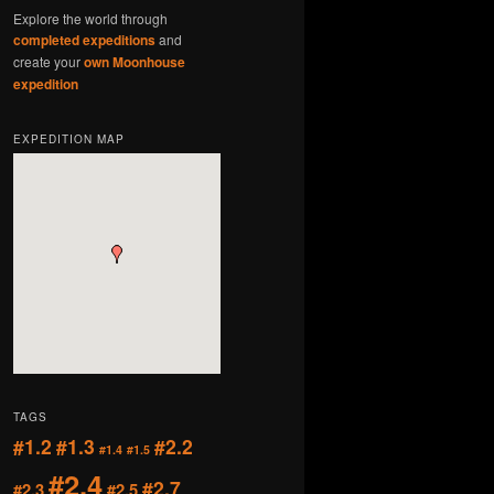
Explore the world through
completed expeditions
and
create your
own Moonhouse
expedition
EXPEDITION MAP
TAGS
#1.2
#1.3
#2.2
#1.4
#1.5
#2.4
#2.7
#2.3
#2.5