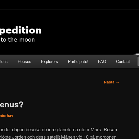
pedition
tions
Houses
Explorers
Participate!
FAQ
Contact
Nästa
→
 Venus?
interhav
e under dagen besöka de inre planeterna utom Mars. Resan
anlöpte Jorden och dess satellit Månen vid 10 på morgonen