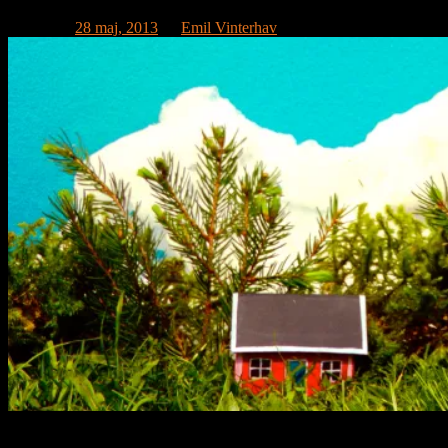
Publicerat
28 maj, 2013
av
Emil Vinterhav
20130528 #2.31 Håkan & Jennifer Askaner Republiken Jemtland