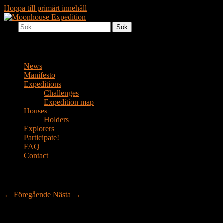
Hoppa till primärt innehåll
Sök
Together to the Moon
Moonhouse Expedition
Huvudmeny
News
Manifesto
Expeditions
Challenges
Expedition map
Houses
Holders
Explorers
Participate!
FAQ
Contact
Inläggsnavigering
←
Föregående
Nästa
→
Republiken Jemtland