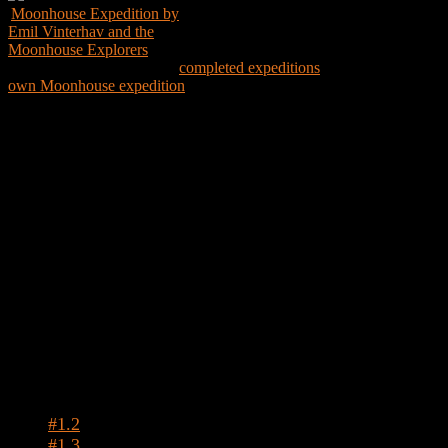
Moonhouse Expedition by
Emil Vinterhav and the
Moonhouse Explorers
Explore the world through
completed expeditions
and create your
own Moonhouse expedition
Expedition Map
Tags
#1.2
#1.3