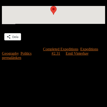
Dela detta:
Dela
Detta inlägg publicerades i
Completed Expeditions
,
Expeditions
,
Geography
,
Politics
och märktes
#2.31
av
Emil Vinterhav
. Bokmärk
permalänken
.
Lämna ett svar